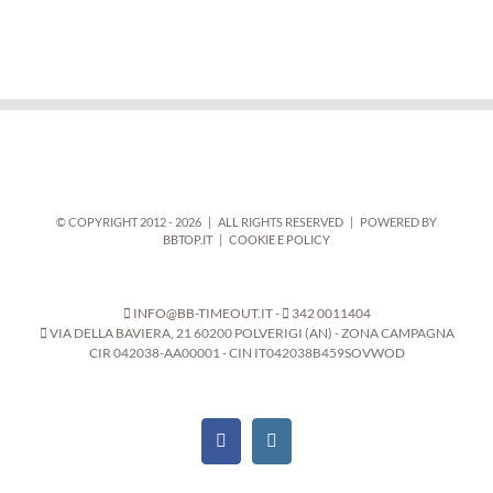
© COPYRIGHT 2012 -
2026 | ALL RIGHTS RESERVED | POWERED BY
BBTOP.IT
|
COOKIE E POLICY
INFO@BB-TIMEOUT.IT
-
342 0011404
VIA DELLA BAVIERA, 21 60200 POLVERIGI (AN) - ZONA CAMPAGNA
CIR 042038-AA00001 - CIN IT042038B459SOVWOD