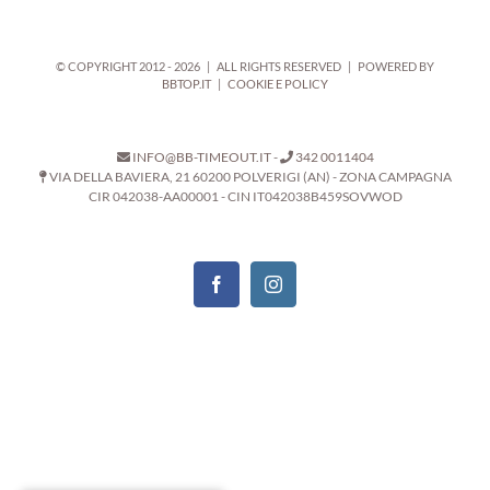
© COPYRIGHT 2012 -
2026 | ALL RIGHTS RESERVED | POWERED BY
BBTOP.IT
|
COOKIE E POLICY
INFO@BB-TIMEOUT.IT
-
342 0011404
VIA DELLA BAVIERA, 21 60200 POLVERIGI (AN) - ZONA CAMPAGNA
CIR 042038-AA00001 - CIN IT042038B459SOVWOD